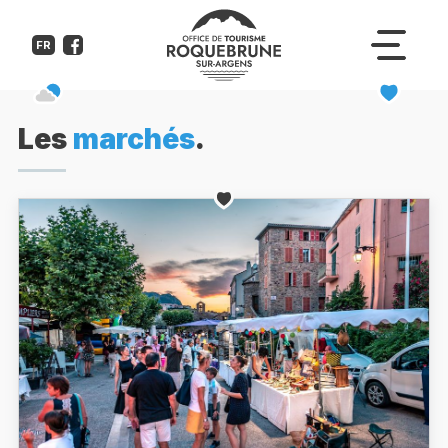
FR
Les
marchés
.