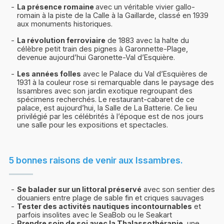
La présence romaine
avec un véritable vivier gallo-
romain à la piste de la Calle à la Gaillarde, classé en 1939
aux monuments historiques.
La révolution ferroviaire
de 1883 avec la halte du
célèbre petit train des pignes à Garonnette-Plage,
devenue aujourd’hui Garonette-Val d’Esquière.
Les années folles
avec le Palace du Val d’Esquières de
1931 à la couleur rose si remarquable dans le paysage des
Issambres avec son jardin exotique regroupant des
spécimens recherchés. Le restaurant-cabaret de ce
palace, est aujourd’hui, la Salle de La Batterie. Ce lieu
privilégié par les célébrités à l’époque est de nos jours
une salle pour les expositions et spectacles.
5 bonnes raisons de venir aux Issambres.
Se balader sur un littoral préservé
avec son sentier des
douaniers entre plage de sable fin et criques sauvages
Tester des activités nautiques incontournables
et
parfois insolites avec le SeaBob ou le Seakart
Prendre soin de soi avec la Thalassothérapie
, une