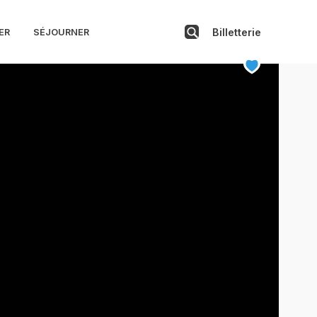
on et Monaco
Billetterie
ER
SÉJOURNER