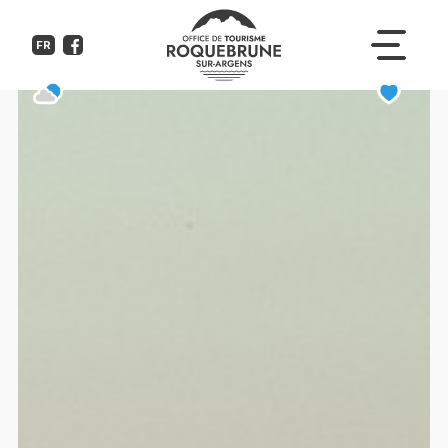
Excursion en bus Grau du Roi e
FR