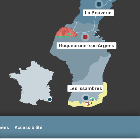
La Bouverie
Roquebrune-sur-Argens
Les Issambres
nées
Accessibilité