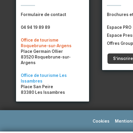
Formulaire de contact
Brochures e
04 94 19 89 89
Espace PRO
Espace Pres
Office de tourisme
Offres Grou
Roquebrune-sur-Argens
Place Germain Ollier
83520 Roquebrune-sur-
S’inscrire
Argens
Office de tourisme Les
Issambres
Place San Peire
83380 Les Issambres
Cookies
Mentions