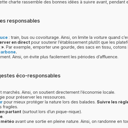
 Cette charte rassemble des bonnes idées à suivre avant, pendant
nces responsables
ouce
: train, bus ou covoiturage. Ainsi, on limite la voiture quand c’e
erver en direct
pour soutenir l’établissement plutôt que les plate
 »
. Par exemple, emporter une gourde, des sacs en tissu, cotons l
 carbone
.
ment. Ainsi, on évite plus facilement les périodes d’affluence.
s gestes éco-responsables
et marchés. Ainsi, on soutient directement l’économie locale.
gie pour préserver les ressources.
ur
pour mieux protéger la nature lors des balades.
Suivre les règl
fragiles.
 en partant
(surtout lors d’un pique-nique).
le
.
a météo
avant une sortie en pleine nature. Ainsi, on randonne en to