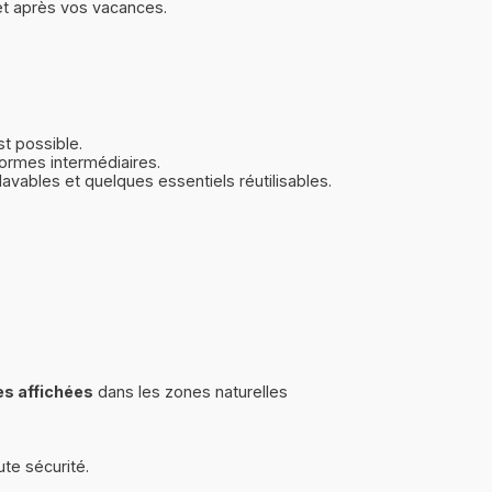
 et après vos vacances.
st possible.
formes intermédiaires.
avables et quelques essentiels réutilisables.
es affichées
dans les zones naturelles
ute sécurité.