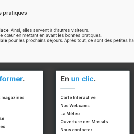
s pratiques
lace
. Ainsi, elles servent à d’autres visiteurs.
e cœur en mettant en avant les bonnes pratiques.
able
pour les prochains séjours. Après tout, ce sont des petites hab
nformer
.
En
un clic
.
t magazines
Carte Interactive
Nos Webcams
La Météo
se
Ouverture des Massifs
pes
Nous contacter