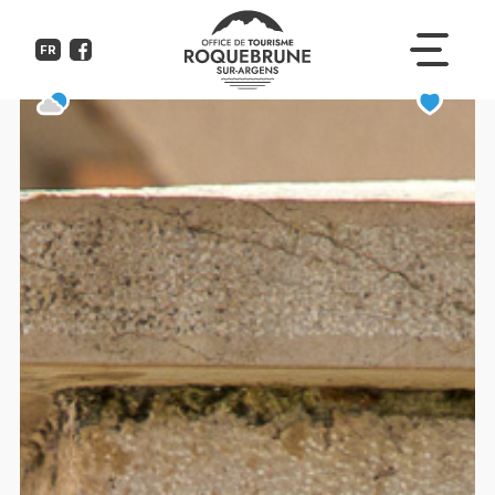
Lavoir
FR