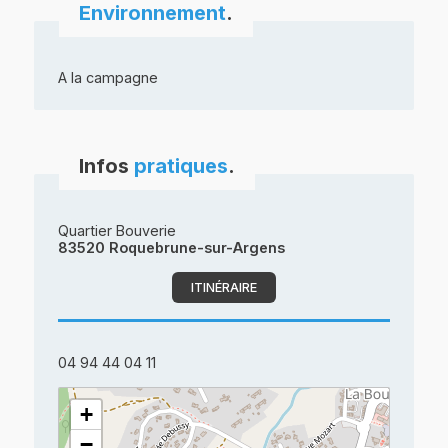
Environnement
.
A la campagne
Infos
pratiques
.
Quartier Bouverie
83520 Roquebrune-sur-Argens
ITINÉRAIRE
04 94 44 04 11
+
−