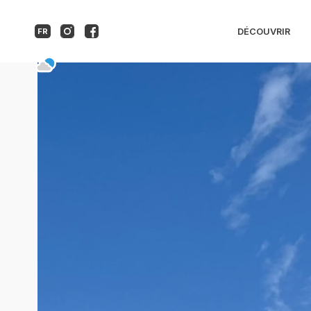
Café du Var
DÉCOUVRIR
FR