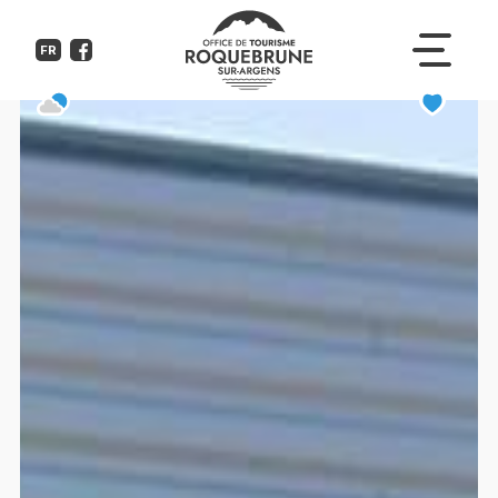
Daiki sushi
FR