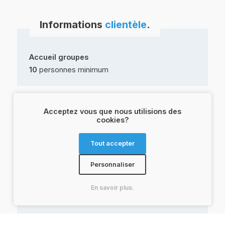
Informations
clientèle
.
Accueil groupes
10
personnes minimum
Acceptez vous que nous utilisions des
Langues
&
labels
.
cookies?
Tout accepter
Anglais
Français
Personnaliser
En savoir plus.
Infos
pratiques
.
Veuillez spécifier
Nos cookies vous veulent
vos préférences
du bien
.
.
Rue de l'Hospice