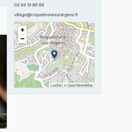
04 94 19 89 89
village@roquebrunesurargens.fr
+
−
Leaflet
|
© OpenStreetMap