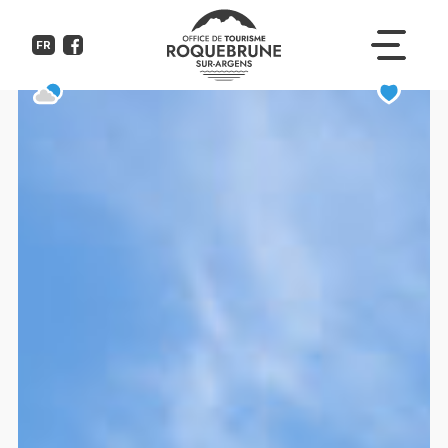
Green Village - 200.5- Interho
FR