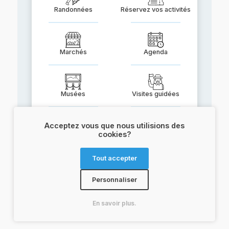
Randonnées
Réservez vos activités
Marchés
Agenda
Musées
Visites guidées
Acceptez vous que nous utilisions des
cookies?
Terroir
Documentation
Tout accepter
Œnotourisme
Transports
Personnaliser
En savoir plus.
Veuillez spécifier
Nos cookies vous veulent
vos préférences
du bien
.
.