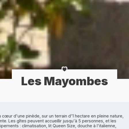
Les Mayombes
œur d'une pinède, sur un terrain d'1 hectare en pleine nature,
te. Les gîtes peuvent accueillir jusqu'à 5 personnes, et les
ents : climatisation, lit Queen Size, douche à l'italienne,