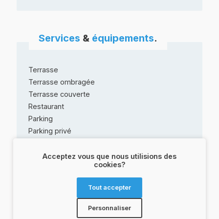
Services
&
équipements
.
Terrasse
Terrasse ombragée
Terrasse couverte
Restaurant
Parking
Parking privé
Parking payant
Restauration
Acceptez vous que nous utilisions des
cookies?
Boulodrome / Terrain de pétanque /
Terrain de boule de fort
Piscine
Tout accepter
Piscine plein air
Personnaliser
Piscine chauffée