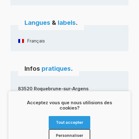
Langues
&
labels
.
Français
Infos
pratiques
.
83520 Roquebrune-sur-Argens
ITINÉRAIRE
Acceptez vous que nous utilisions des
cookies?
Tout accepter
roquebrunesurargens-tourisme.fr
04 94 19 59 59
04 94 19 89 89
Personnaliser