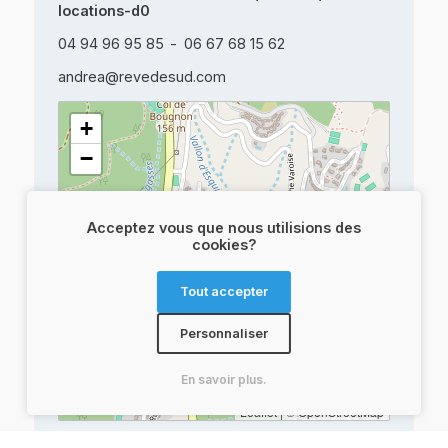
locations-d0
04 94 96 95 85
06 67 68 15 62
andrea@revedesud.com
+
−
Acceptez vous que nous utilisions des
cookies?
Tout accepter
Personnaliser
En savoir plus.
Leaflet
|
© OpenStreetMap
Veuillez spécifier
Nos cookies vous veulent
vos préférences
du bien
.
.