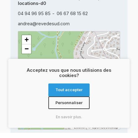
locations-d0
04 94 96 95 85
06 67 68 15 62
andrea@revedesud.com
+
−
Acceptez vous que nous utilisions des
cookies?
Tout accepter
Personnaliser
En savoir plus.
Leaflet
|
© OpenStreetMap
Veuillez spécifier
Nos cookies vous veulent
vos préférences
du bien
.
.