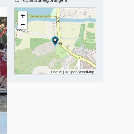
cdf.roquebrune@orange.fr
+
−
Leaflet
|
© OpenStreetMap