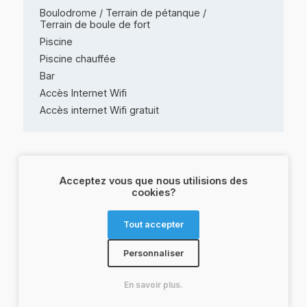
Boulodrome / Terrain de pétanque /
Terrain de boule de fort
Piscine
Piscine chauffée
Bar
Accès Internet Wifi
Accès internet Wifi gratuit
Animaux de
compagnie
.
Acceptez vous que nous utilisions des
cookies?
Animaux
acceptés
Tout accepter
Conditions
: eau à disposition sur demande et
dog menu à la carte
Personnaliser
En savoir plus.