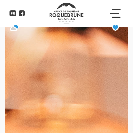
Loma
FR