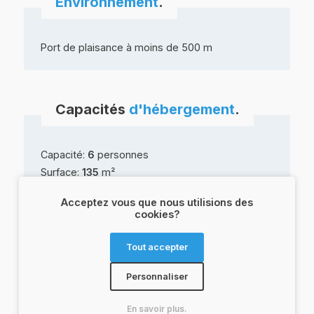
Environnement
.
Port de plaisance à moins de 500 m
Capacités
d'hébergement
.
Capacité:
6
personnes
Surface:
135
m²
Nombre de chambres:
4
Acceptez vous que nous utilisions des
Lits doubles:
4
cookies?
Salles de bains:
3
Toilettes:
3
Tout accepter
Personnaliser
Services
&
équipements
.
En savoir plus.