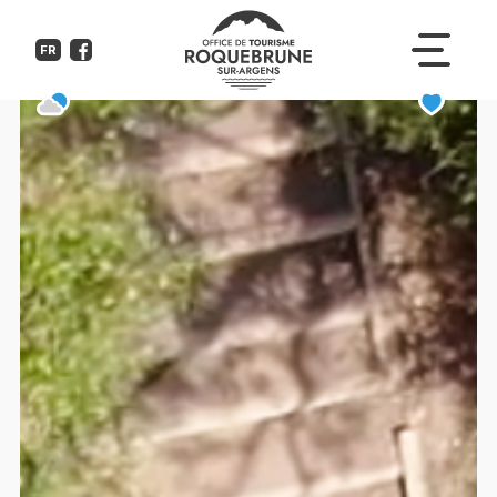
Défi nature et canoë
FR