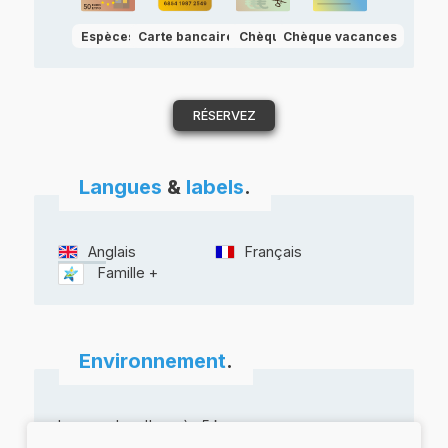
RÉSERVEZ
Langues
&
labels
.
Anglais
Français
Famille +
Environnement
.
Lac ou plan d'eau à -5 km