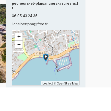
pecheurs-et-plaisanciers-azureens.f
r
06 95 43 24 35
lionelbertppa@free.fr
+
−
Leaflet
|
© OpenStreetMap