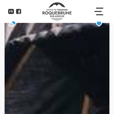
Le Maïva Plage
FR