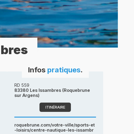
mbres
Infos
pratiques
.
RD 559
83380 Les Issambres (Roquebrune
sur Argens)
ITINÉRAIRE
roquebrune.com/votre-ville/sports-et
-loisirs/centre-nautique-les-issambr