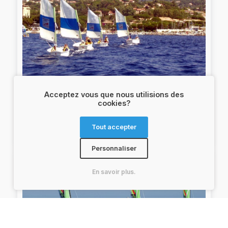
Acceptez vous que nous utilisions des
cookies?
Dériveur Feva et Vago
Vivez les sensations de la voile sur dériveur ! Avec 4
Tout accepter
Feva et 4 Vago, légers et maniables, le centre
nautique des Issambres promet plaisir et liberté.
Personnaliser
En savoir plus.
Veuillez spécifier
Nos cookies vous veulent
vos préférences
du bien
.
.
Le site utilise des cookies pour vous offrir une expérience
Cookies de sauvegarde et de préférences:
Ces
de navigation
fluide et intuitive
.
cookies sont indispensables au bon fonctionnement du