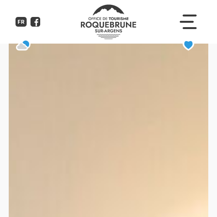
Spa Mileade la Gaillarde
FR